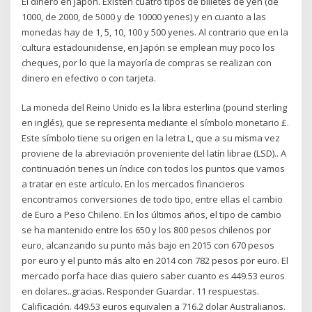
El dinero en Japón. Existen cuatro tipos de billetes de yen (de
1000, de 2000, de 5000 y de 10000 yenes) y en cuanto a las
monedas hay de 1, 5, 10, 100 y 500 yenes. Al contrario que en la
cultura estadounidense, en Japón se emplean muy poco los
cheques, por lo que la mayoría de compras se realizan con
dinero en efectivo o con tarjeta.
La moneda del Reino Unido es la libra esterlina (pound sterling
en inglés), que se representa mediante el símbolo monetario £.
Este símbolo tiene su origen en la letra L, que a su misma vez
proviene de la abreviación proveniente del latín librae (LSD).. A
continuación tienes un índice con todos los puntos que vamos
a tratar en este artículo. En los mercados financieros
encontramos conversiones de todo tipo, entre ellas el cambio
de Euro a Peso Chileno. En los últimos años, el tipo de cambio
se ha mantenido entre los 650 y los 800 pesos chilenos por
euro, alcanzando su punto más bajo en 2015 con 670 pesos
por euro y el punto más alto en 2014 con 782 pesos por euro. El
mercado porfa hace dias quiero saber cuanto es 449.53 euros
en dolares..gracias. Responder Guardar. 11 respuestas.
Calificación. 449.53 euros equivalen a 716.2 dolar Australianos.