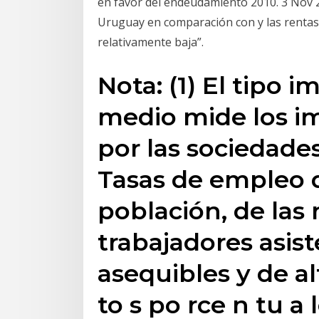
en favor del endeudamiento 2010. 3 Nov 2
Uruguay en comparación con y las rentas 
relativamente baja”.
Nota: (1) El tipo i
medio mide los i
por las sociedades
Tasas de empleo de
población, de las 
trabajadores asis
asequibles y de al
to s po rce n tu a 