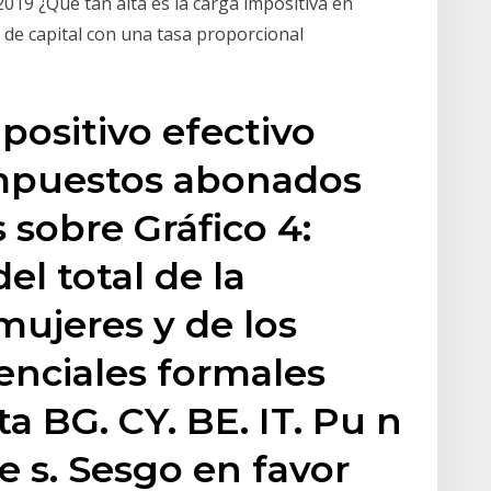
019 ¿Qué tan alta es la carga impositiva en
de capital con una tasa proporcional
mpositivo efectivo
mpuestos abonados
 sobre Gráfico 4:
l total de la
mujeres y de los
tenciales formales
ta BG. CY. BE. IT. Pu n
le s. Sesgo en favor