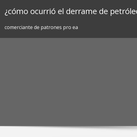
Skip
¿cómo ocurrió el derrame de petróleo
to
content
comerciante de patrones pro ea