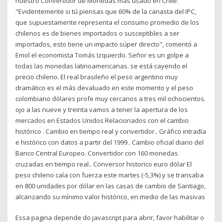
nuestro Convertidor de Monedas más usado en Chile.
"Evidentemente si tú piensas que 60% de la canasta del IPC,
que supuestamente representa el consumo promedio de los
chilenos es de bienes importados o susceptibles a ser
importados, esto tiene un impacto súper directo", comentó a
Emol el economista Tomás Izquierdo. Señor es un golpe a
todas las monedas latinoamericanas. se está cayendo el
precio chileno. El real brasileño el peso argentino muy
dramático es el más devaluado en este momento y el peso
colombiano dólares profe muy cercanos a tres mil ochocientos.
ojo a las nueve y treinta vamos a tener la apertura de los
mercados en Estados Unidos Relacionados con el cambio
histórico . Cambio en tiempo real y convertidor.. Gráfico intradía
e histórico con datos a partir del 1999.. Cambio oficial diario del
Banco Central Europeo. Convertidor con 160 monedas
cruzadas en tiempo real.. Conversor historico euro dólar El
peso chileno caía con fuerza este martes (-5,3%) y se transaba
en 800 unidades por dólar en las casas de cambio de Santiago,
alcanzando su mínimo valor histórico, en medio de las masivas
Essa pagina depende do javascript para abrir, favor habilitar o